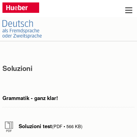
Sie haben Fragen?
Si prega di compilare il modulo sottostante e inviarlo
cliccando "invia".
Soluzioni
Titolo:
Grammatik - ganz klar!
Sig.ra
Sig
ohne
keine
Nome:
Soluzioni test
PDF
566 KB
Cognome: