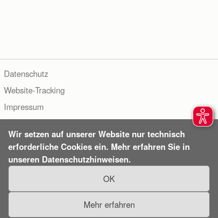
Invia
Abbrechen
Datenschutz
Website-Tracking
Impressum
Copyright © 2000–2026 Hueber Verlag. Alle Rechte
Wir setzen auf unserer Website nur technisch
vorbehalten.
erforderliche Cookies ein. Mehr erfahren Sie in
unseren Datenschutzhinweisen.
OK
Mehr erfahren