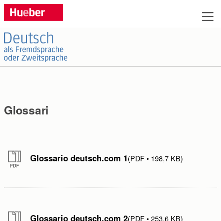
Sie haben Fragen?
Si prega di compilare il modulo sottostante e inviarlo
cliccando "invia".
Glossari
Titolo:
Glossario deutsch.com 1
Sig.ra
Sig
ohne
keine
PDF
198,7 KB
Nome:
Cognome:
Glossario deutsch.com 2
PDF
253,6 KB