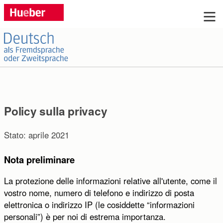
Sie haben Fragen?
Si prega di compilare il modulo sottostante e inviarlo
cliccando "invia".
Policy sulla privacy
Stato: aprile 2021
Titolo:
Nota preliminare
Sig.ra
Sig
ohne
keine
La protezione delle informazioni relative all'utente, come il
Nome:
vostro nome, numero di telefono e indirizzo di posta
elettronica o indirizzo IP (le cosiddette “informazioni
Cognome:
personali”) è per noi di estrema importanza.