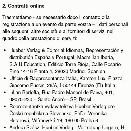
2. Contratti online
Trasmettiamo - se necessario dopo il contatto o la
registrazione a un evento da parte vostra – i dati personali
alle seguenti altre società e ai fornitori di servizi nel
quadro della prestazione di servizi:
Hueber Verlag & Editorial Idiomas, Representación y
distributión España y Portugal: Macmillan Iberia,
S.A.U.Education, Edificio Torre Rioja, Calle Rosario
Pino 14-16 Planta 4, 28020 Madrid, Spanien
Ufficio di Rappresentanza Italia, Karsten Lux, Piazza
Giacomo Puccini 26/A, I-50144 Firenze (FI) Italia
Lilian Berloffa, Rua Padre Manoel de Paiva, 401,
09070-230 – Santo André – SP, Brasil
Reprezentantka vydavateľstva Hueber Verlag pre
Českú republiku a Slovensko, PhDr. Veronika
Hutarová, Vilímovská 19, 160 00 Praha 6
Andrea Szász, Hueber Verlag - Vertretung Ungarn, H-