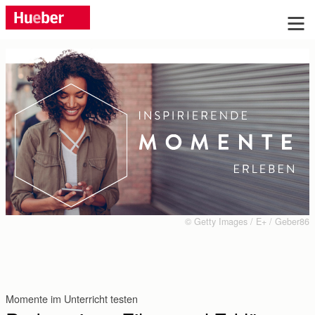
Sie haben Fragen?
Wir beraten Sie gern, rufen Sie uns an: Tel.
+49 (0)89 / 96 02 96 03
Montag bis Donnerstag: 9:00 bis 17:00 Uhr, Freitag:
9:00 bis 16:00 Uhr
Oder schreiben Sie uns:
© Getty Images / E+ / Geber86
Anrede:
Frau
Herr
ohne
Momente im Unterricht testen