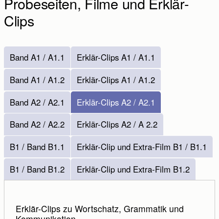
Probeseiten, Filme und Erklär-
Vorname:
Clips
Nachname:
Band A1 / A1.1
Erklär-Clips A1 / A1.1
E-Mail-Adresse:
Band A1 / A1.2
Erklär-Clips A1 / A1.2
E-Mail wiederholen:
Band A2 / A2.1
Erklär-Clips A2 / A2.1
Telefon:
Band A2 / A2.2
Erklär-Clips A2 / A 2.2
Bitte rufen Sie mich zurück. (Der Rückruf erfolgt
B1 / Band B1.1
Erklär-Clip und Extra-Film B1 / B1.1
innerhalb unserer Servicezeiten.)
B1 / Band B1.2
Erklär-Clip und Extra-Film B1.2
Ihre Anfrage:
Erklär-Clips zu Wortschatz, Grammatik und
Kommunikation