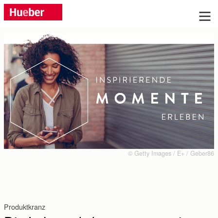
Sie haben Fragen?
Wir beraten Sie gern, rufen Sie uns an: Tel.
+49 (0)89 / 96 02 96 03
Montag bis Donnerstag: 9:00 bis 17:00 Uhr, Freitag:
9:00 bis 16:00 Uhr
Oder schreiben Sie uns:
© Getty Images / E+ / Geber86
Anrede:
Frau
Herr
ohne
Produktkranz