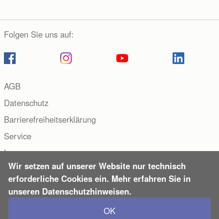
Folgen Sie uns auf:
AGB
Datenschutz
Barrierefreiheitserklärung
Service
Impressum
Wir setzen auf unserer Website nur technisch
Copyright © 2000–2026 Hueber Verlag, Deutschland. Alle
erforderliche Cookies ein. Mehr erfahren Sie in
Rechte vorbehalten.
unseren Datenschutzhinweisen.
OK