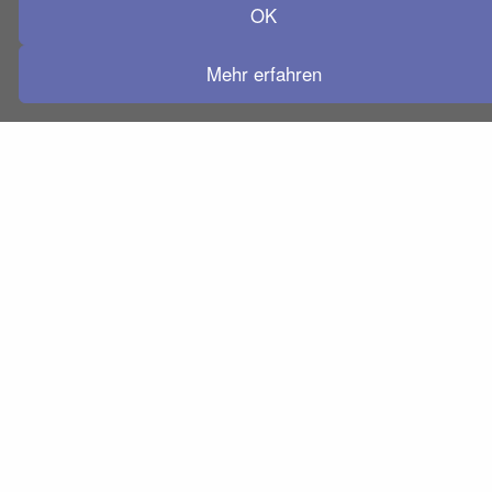
OK
Folgen Sie uns auf:
Mehr erfahren
AGB
Datenschutz
Barrierefreiheitserklärung
Service
Impressum
Copyright © 2000–2026 Hueber Verlag, Deutschland. Alle
Rechte vorbehalten.