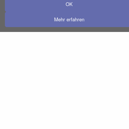
OK
Folgen Sie uns auf:
Mehr erfahren
AGB
Datenschutz
Barrierefreiheitserklärung
Service
Impressum
Copyright © 2000–2026 Hueber Verlag, Deutschland. Alle
Rechte vorbehalten.