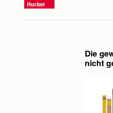
Sie haben Fragen?
Wir beraten Sie gern, rufen 
Montag bis Donnerstag: 9:00
Oder schreiben Sie uns:
Die ge
nicht 
Anrede:
Frau
Herr
oh
Vorname:
Nachname: