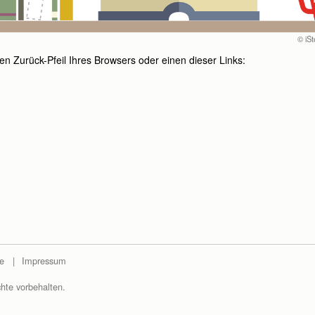
© iS
 den Zurück-Pfeil Ihres Browsers oder einen dieser Links:
h zurück. (Der Rückruf erfolgt innerhalb unserer Servicezeiten.)
e
Impressum
hte vorbehalten.
brechen