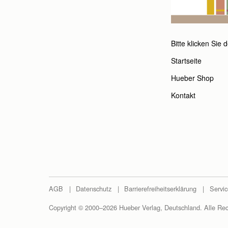
E-Mail-Adresse:
E-Mail wiederholen:
Bitte klicken Sie
Telefon:
Startseite
Hueber Shop
Bitte rufen Sie mic
Kontakt
Ihre Anfrage:
AGB
Datenschutz
Barrierefreiheitserklärung
Servic
Copyright © 2000–2026 Hueber Verlag, Deutschland. Alle Rec
Absenden
Ab