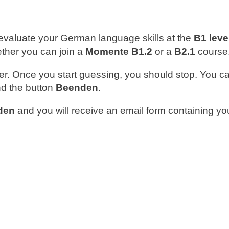
evaluate your German language skills at the
B1 leve
ther you can join a
Momente B1.2
or a
B2.1
course
r. Once you start guessing, you should stop. You can
ind the button
Beenden
.
den
and you will receive an email form containing yo